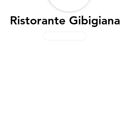
Ristorante Gibigiana
Dimenticato qualcosa? Esegui il login per accedere alla tua area personale dentro al nostro sito dove troverai tutti i lavori che abbiamo svolto per te e dove potrai
scaricarli liberamente ogni volta che lo desideri.