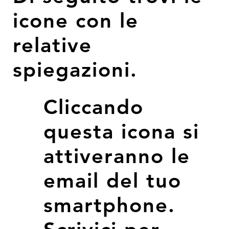
collaborazi
icone con le
one tra
diversi
professioni
relative
sti rende il
team
spiegazioni.
estremam
ente
versatile
ed
Cliccando
efficiente
nello
questa icona si
svolgere
diverse
mansioni. I
attiveranno le
campi
creativi su
email del tuo
cui opera
con
smartphone.
prevalenza
sono Web
Design,